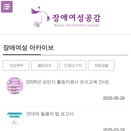
Skip
메뉴열기
to
content
장애여성 아카이브
반성폭력
활동보조
인권/소수자
독립생활
[2026년 상반기 활동지원사 보수교육 안내]
2026-05-26
연대와 돌봄의 법 보고서
2025-03-18