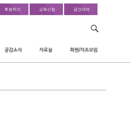
후원하기
교육신청
공간대여
검
색:
공감소식
자료실
회원/자조모임