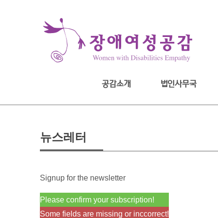
Skip
to
content
공감소개
법인사무국
뉴스레터
Signup for the newsletter
Please confirm your subscription!
Some fields are missing or inccorrect!