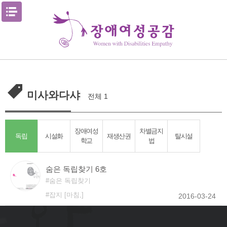
Skip
메뉴열기
to
content
미사와다샤
전체 1
장애여성
차별금지
독립
시설화
재생산권
탈시설
학교
법
숨은 독립찾기 6호
숨은 독립찾기
잡지 [마침,]
2016-03-24