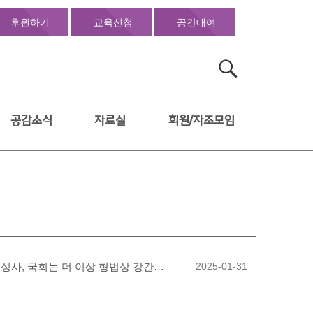
후원하기
교육신청
공간대여
검
색:
공감소식
자료실
회원/자조모임
[공동논평] 비동의강간죄 도입 촉구 국민동의청원 2건 성사, 국회는 더 이상 형법상 강간죄 개정 유예하지 말라!
2025-01-31