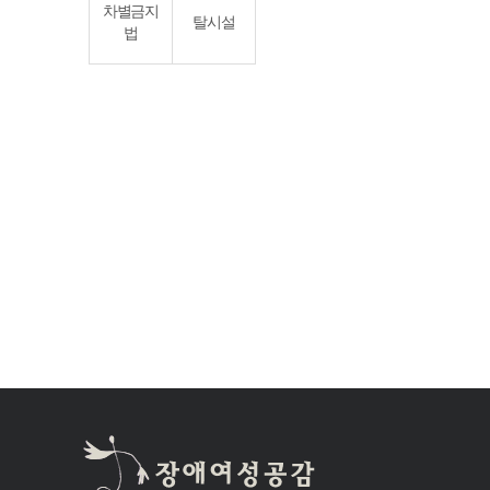
차별금지
탈시설
법