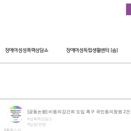
장애여성성폭력상담소
장애여성독립생활센터 [숨]
성폭력상담소
입장/연명
활동소식