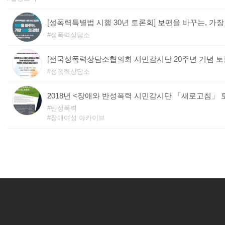
[성폭력특별법 시행 30년 토론회] 보편을 바꾸는, 가
성폭력상담소
성폭력상담소
2018년 <장애와 반성폭력 시민감시단 「새로고침」 
반성폭력
장애여성 아카이브