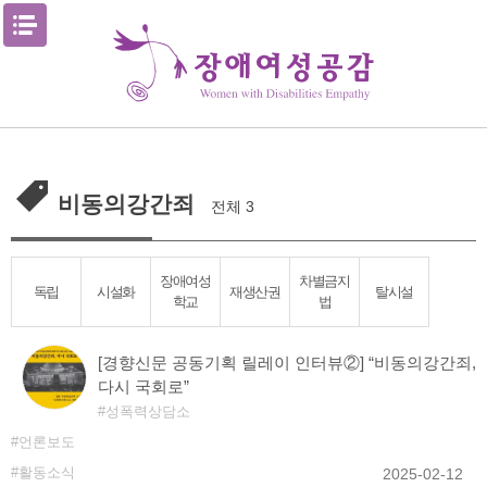
Skip
메뉴열기
to
content
비동의강간죄
전체 3
장애여성
차별금지
독립
시설화
재생산권
탈시설
학교
법
[경향신문 공동기획 릴레이 인터뷰②] “비동의강간죄,
다시 국회로”
성폭력상담소
언론보도
활동소식
2025-02-12