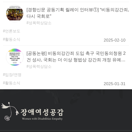
[경향신문 공동기획 릴레이 인터뷰①] “비동의강간죄,
다시 국회로”
성폭력상담소
언론보도
활동소식
2025-02-10
[공동논평] 비동의강간죄 도입 촉구 국민동의청원 2
건 성사, 국회는 더 이상 형법상 강간죄 개정 유예하
지 말라!
성폭력상담소
입장/연명
활동소식
2025-01-31