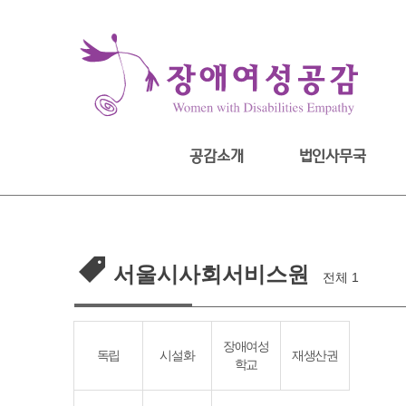
Skip
to
content
공감소개
법인사무국
서울시사회서비스원
전체 1
장애여성
독립
시설화
재생산권
학교