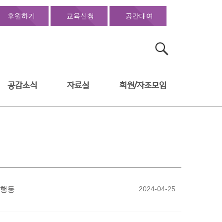
후원하기
교육신청
공간대여
검
색:
공감소식
자료실
회원/자조모임
자행동
2024-04-25