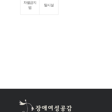
차별금지
탈시설
법