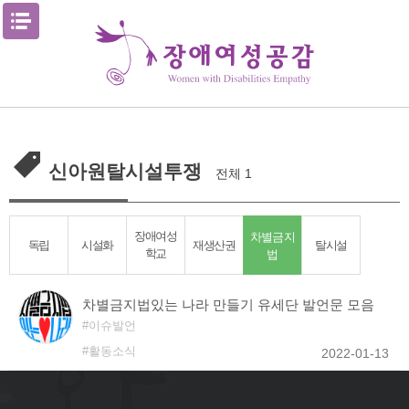
Skip
메뉴열기
to
content
신아원탈시설투쟁
전체 1
차별금지
장애여성
독립
시설화
재생산권
탈시설
학교
법
차별금지법있는 나라 만들기 유세단 발언문 모음
이슈발언
활동소식
2022-01-13