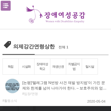
Skip
메뉴열기
to
content
의제강간연령상한
전체 1
장애여성
차별금지
독립
시설화
재생산권
탈시설
학교
법
[논평]‘텔레그램 N번방 사건 재발 방지법’이 가진 문
제와 한계를 넘어 나아가야 한다. – 보호주의와 엄벌
주의에 대항하는 인권운동의 역할을 다짐한다.
입장/연명
활동소식
2020-05-04