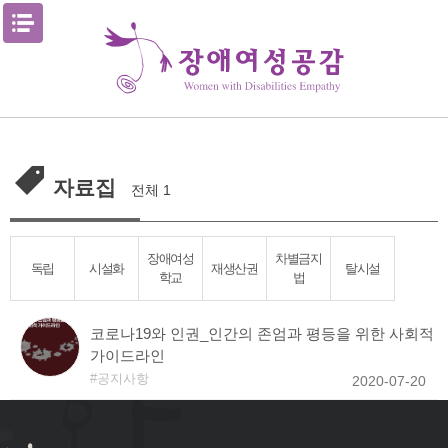
Skip
메뉴열기
to
content
자료집
전체 1
장애여성
차별금지
독립
시설화
재생산권
탈시설
학교
법
코로나19와 인권_인간의 존엄과 평등을 위한 사회적
가이드라인
공지사항
2020-07-20