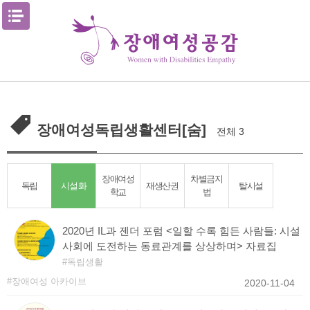
Skip
메뉴열기
to
content
장애여성독립생활센터[숨]
전체 3
장애여성
차별금지
시설화
독립
재생산권
탈시설
학교
법
2020년 IL과 젠더 포럼 <일할 수록 힘든 사람들: 시설
사회에 도전하는 동료관계를 상상하며> 자료집
독립생활
장애여성 아카이브
2020-11-04