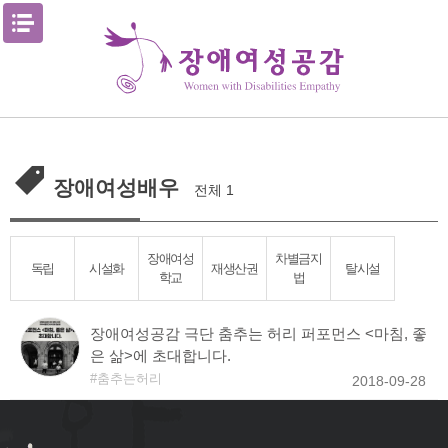
Skip
메뉴열기
to
content
장애여성배우
전체 1
장애여성
차별금지
독립
시설화
재생산권
탈시설
학교
법
장애여성공감 극단 춤추는 허리 퍼포먼스 <마침, 좋
은 삶>에 초대합니다.
춤추는허리
2018-09-28