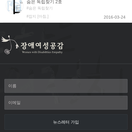
숨은 독립찾기 2호
숨은 독립찾기
잡지 [마침,]
2016-03-24