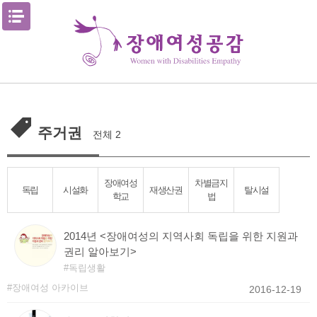
Skip
메뉴열기
to
content
주거권
전체 2
장애여성
차별금지
독립
시설화
재생산권
탈시설
학교
법
2014년 <장애여성의 지역사회 독립을 위한 지원과
권리 알아보기>
독립생활
장애여성 아카이브
2016-12-19