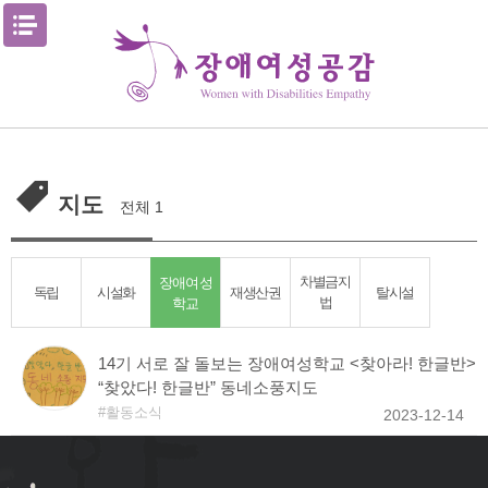
Skip
메뉴열기
to
content
지도
전체 1
장애여성
차별금지
독립
시설화
재생산권
탈시설
법
학교
14기 서로 잘 돌보는 장애여성학교 <찾아라! 한글반>
“찾았다! 한글반” 동네소풍지도
활동소식
2023-12-14