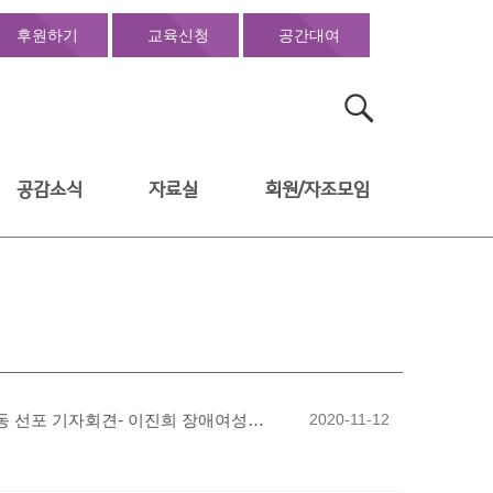
후원하기
교육신청
공간대여
검
색:
공감소식
자료실
회원/자조모임
[발언문] 정의당 차별금지법 제정을 위한 30일 집중행동 선포 기자회견- 이진희 장애여성공감 공동대표 (차별금지법제정연대 공동집행위원장)
2020-11-12