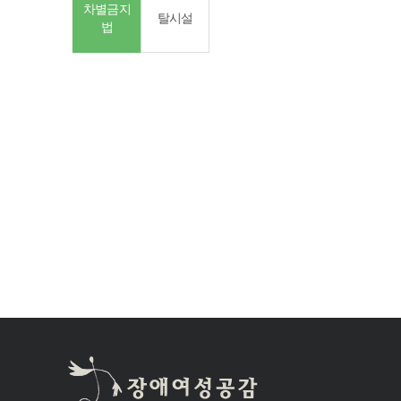
차별금지
탈시설
법