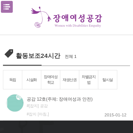
Skip
메뉴열기
to
content
활동보조24시간
전체 1
장애여성
차별금지
독립
시설화
재생산권
탈시설
학교
법
공감 12호(주제: 장애여성과 안전)
[잡지] 공감
잡지 [마침,]
2015-01-12