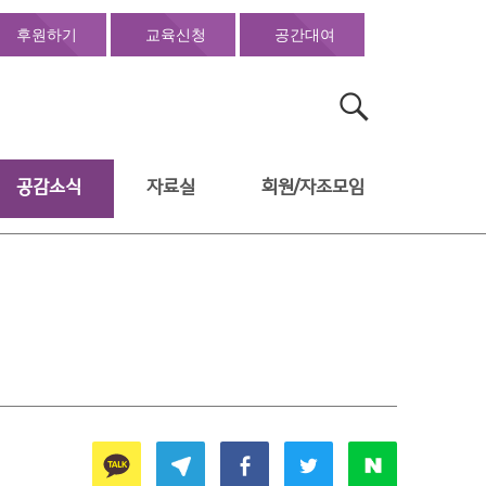
후원하기
교육신청
공간대여
검
색:
공감소식
자료실
회원/자조모임