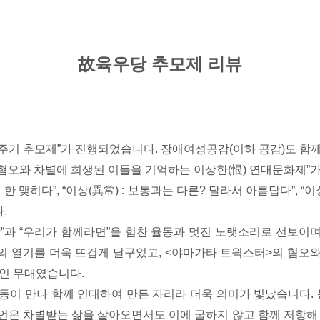
故육우당 추모제 리뷰
12주기 추모제”가 진행되었습니다. 장애여성공감(이하 공감)도 함
“혐오와 차별에 희생된 이들을 기억하는 이상한(恨) 연대문화제
한 맺히다”, “이상(異常) : 보통과는 다른? 달라서 아름답다”, “
.
상”과 “우리가 함께라면”을 힘찬 율동과 멋진 노랫소리로 선보이
의 열기를 더욱 뜨겁게 달구었고, <야마가타 트윅스터>의 혐오
적인 무대였습니다.
동이 만나 함께 연대하여 만든 자리라 더욱 의미가 빛났습니다. 문화
언은 차별받는 삶을 살아오면서도 이에 굴하지 않고 함께 저항해 