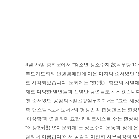
4월 25일 광화문에서 “청소년 성소수자 故육우당 
추모기도회와 인권캠페인에 이은 마지막 순서였던 
로 시작되었습니다. 문화제는 “한(恨) : 혐오와 차별에 
제로 다양한 발언들과 신명난 공연들로 채워졌습니다
첫 순서였던 공감의 <일곱빛깔무지개>는 “그런 세
학 댄스팀 <노세노세>와 행성인의 합동댄스는 현장
‘이상함’과 연결되며 묘한 카타르시스를 주는 환상
“이상한(恨) 연대문화제”는 성소수자 운동과 장애 운
달라서 아름답다”에서 공감의 이진희 사무국장의 발