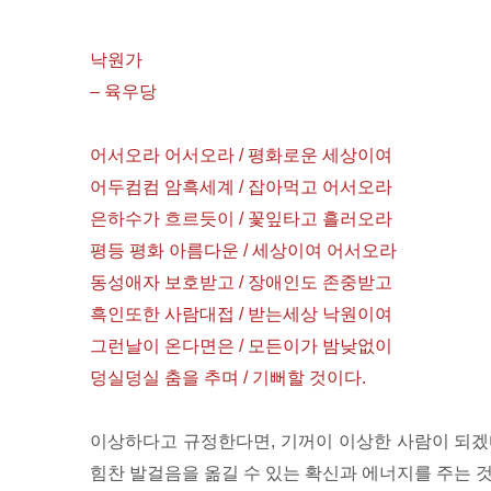
낙원가
– 육우당
어서오라 어서오라 / 평화로운 세상이여
어두컴컴 암흑세계 / 잡아먹고 어서오라
은하수가 흐르듯이 / 꽃잎타고 흘러오라
평등 평화 아름다운 / 세상이여 어서오라
동성애자 보호받고 / 장애인도 존중받고
흑인또한 사람대접 / 받는세상 낙원이여
그런날이 온다면은 / 모든이가 밤낮없이
덩실덩실 춤을 추며 / 기뻐할 것이다.
이상하다고 규정한다면, 기꺼이 이상한 사람이 되
힘찬 발걸음을 옮길 수 있는 확신과 에너지를 주는 것 