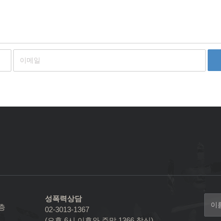
성폭력상담
2층
02-3013-1367
(오후 6시 이후와 주말 1366 착신)