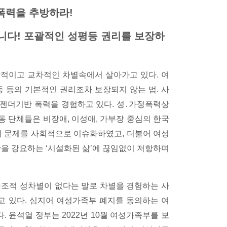
폭력을 추방하라!
니다! 포괄적인 성평등 권리를 보장하
!
적이고 교차적인 차별속에서 살아가고 있다. 여
동 등의 기본적인 권리조차 보장되지 않는 법. 사
등 젠더기반 폭력을 경험하고 있다. 성․가정폭력상
 단체들은 비장애, 이성애, 가부장 중심의 한국
 문제를 사회적으로 이슈화하였고, 더불어 여성
만을 강요하는 ‘시설화된 삶’에 끊임없이 저항하며
조적 성차별이 없다는 말로 차별을 경험하는 사
 있다. 심지어 여성가족부 폐지를 동의하는 여
 윤석열 정부는 2022년 10월 여성가족부를 보