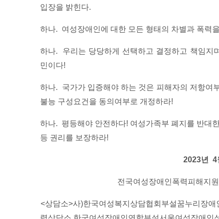
입장을 밝힌다.
하나. 여성장애인에 대한 모든 형태의 차별과 폭력을
하나. 우리는 당당하게 선택하고 결정하고 책임지
민이다!
하나. 국가가 입증해야 하는 것은 피해자의 저항여
불능 구성요건을 동의여부로 개정하라!
하나. 평등해야 안전하다! 여성가족부 폐지를 반대한
등 권리를 보장하라!
2023년 
전국여성장애인폭력피해지원
<상담소>사)한국여성복지상담협회부설꿈누리장애
력상담소,한국여성장애인연합부설서울여성장애인성