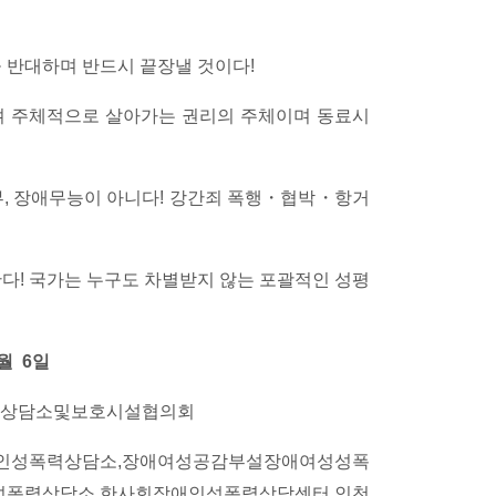
 반대하며 반드시 끝장낼 것이다!
며 주체적으로 살아가는 권리의 주체이며 동료시
부, 장애무능이 아니다! 강간죄 폭행・협박・항거
다! 국가는 누구도 차별받지 않는 포괄적인 성평
4월 6일
상담소및보호시설협의회
인성폭력상담소,장애여성공감부설장애여성성폭
폭력상담소,한사회장애인성폭력상담센터,인천