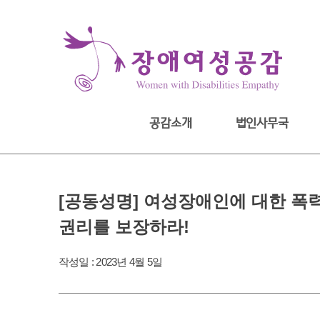
Skip
to
content
공감소개
법인사무국
[공동성명] 여성장애인에 대한 폭
권리를 보장하라!
작성일 :
2023년 4월 5일