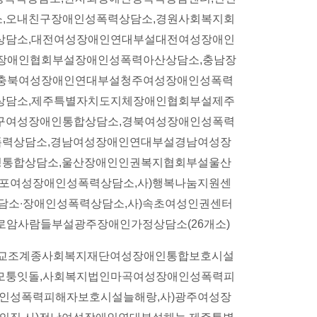
,오내친구장애인성폭력상담소,경원사회복지회
상담소,대전여성장애인연대부설대전여성장애인
장애인협회부설장애인성폭력아산상담소,충남장
충북여성장애인연대부설청주여성장애인성폭력
상담소,제주특별자치도지체장애인협회부설제주
구여성장애인통합상담소,경북여성장애인성폭력
폭력상담소,경남여성장애인연대부설경남여성장
정통합상담소,울산장애인인권복지협회부설울산
포여성장애인성폭력상담소,사)행복나눔지원센
소∙장애인성폭력상담소,사)속초여성인권센터
로암사람들부설광주장애인가정상담소(26개소)
불교조계종사회복지재단여성장애인통합보호시설
모퉁잇돌,사회복지법인마곡여성장애인성폭력피
인성폭력피해자보호시설늘해랑,사)광주여성장