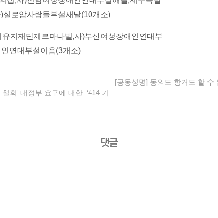
의집,사)전남여성장애인연대부설해늘,제주특별
실로암사람들부설새날(10개소)
유지재단제르마나빌,사)부산여성장애인연대부
인연대부설이음(3개소)
[공동성명] 동의도 항거도 할 수
철회’ 대정부 요구에 대한 ‘414 기
댓글