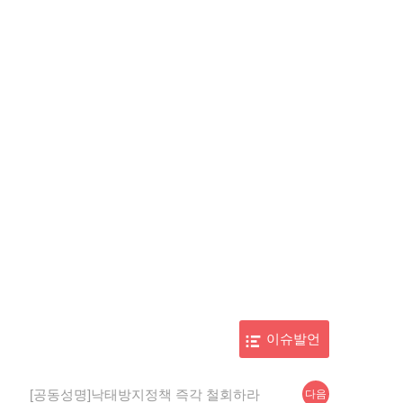
이슈발언
다
[공동성명]낙태방지정책 즉각 철회하라
다음