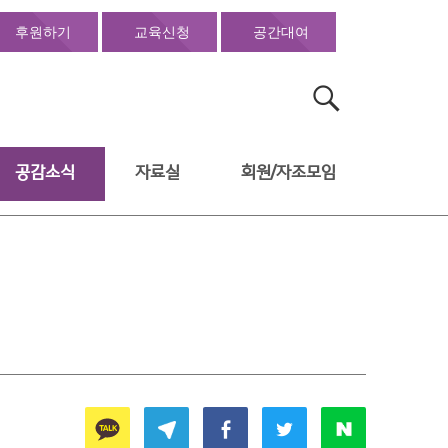
후원하기
교육신청
공간대여
검
색:
공감소식
자료실
회원/자조모임