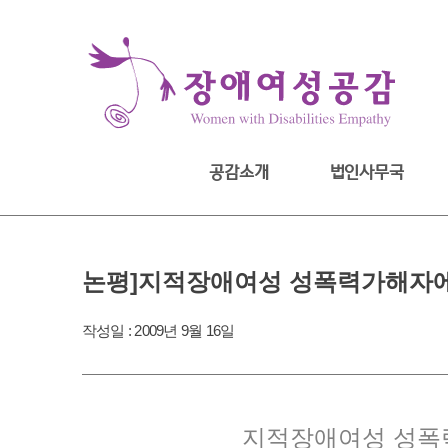
Skip
to
content
공감소개
법인사무국
논평]지적장애여성 성폭력가해자
작성일 :
2009년 9월 16일
지적장애여성 성폭