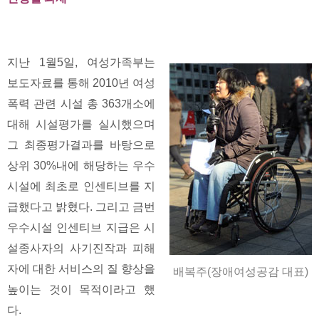
지난 1월5일, 여성가족부는
보도자료를 통해 2010년 여성
폭력 관련 시설 총 363개소에
대해 시설평가를 실시했으며
그 최종평가결과를 바탕으로
상위 30%내에 해당하는 우수
시설에 최초로 인센티브를 지
급했다고 밝혔다. 그리고 금번
우수시설 인센티브 지급은 시
설종사자의 사기진작과 피해
자에 대한 서비스의 질 향상을
배복주(장애여성공감 대표)
높이는 것이 목적이라고 했
다.