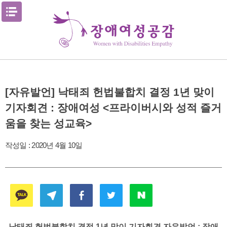
Skip
메뉴열기
to
content
[자유발언] 낙태죄 헌법불합치 결정 1년 맞이
기자회견 : 장애여성 <프라이버시와 성적 즐거
움을 찾는 성교육>
작성일 :
2020년 4월 10일
낙태죄 헌법불합치 결정 1년 맞이 기자회견 자유발언 : 장애