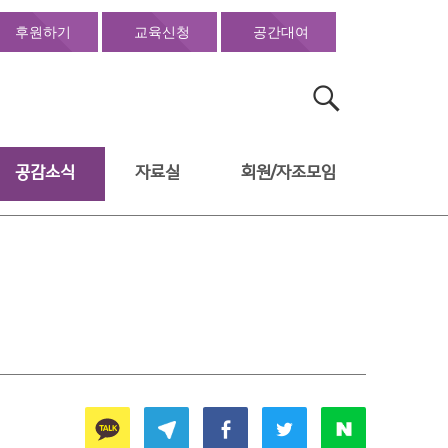
후원하기
교육신청
공간대여
검
색:
공감소식
자료실
회원/자조모임