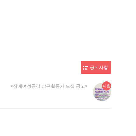
공지사항
다
<장애여성공감 상근활동가 모집 공고>
다음
음
글: