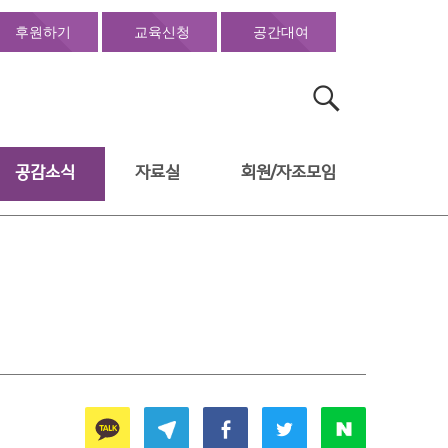
후원하기
교육신청
공간대여
검
색:
공감소식
자료실
회원/자조모임