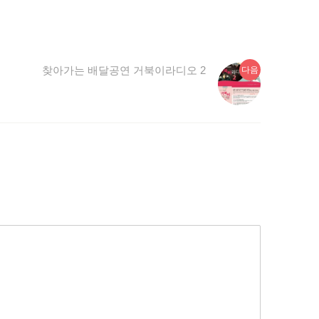
다
찾아가는 배달공연 거북이라디오 2
다음
음
글: