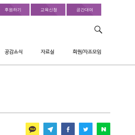
후원하기
교육신청
공간대여
검
색:
공감소식
자료실
회원/자조모임