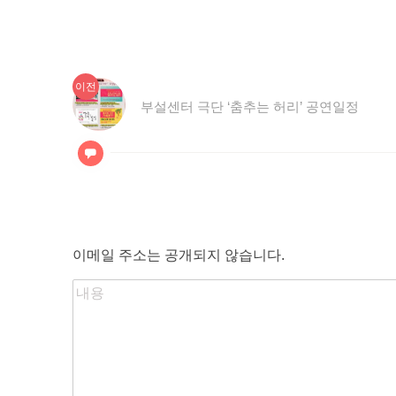
이
글
이전
전
부설센터 극단 ‘춤추는 허리’ 공연일정
탐
글:
색
이메일 주소는 공개되지 않습니다.