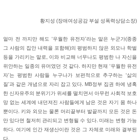
황지성
(
장애여성공감 부설 성폭력상담소장
)
얼마 전 까지만 해도
‘
우월한 유전자
’
라는 말은 누군가
(
종종
그 사람의 집안 내력을 포함해
)
의 평범하지 않은 외모나 학벌
등을 가리키는 말로
,
이와 비교해 너무나도 평범한 나 자신을
위안하는 일종의 유머였던 것 같다
.
하지만 현재
‘
우월한 유전
자
’
는 평범한 사람들 누구나가 보편적으로 추구하는
‘
삶의
질
’
과 같은 개념으로 자리 잡고 있다
. MB
정부 집권 하에 냉혹
한 신자유주의 분위기가 위세를 떨치면서 아무런 사회적 보호
망 없는 세계에 내던져진 사람들에게 남은 것은 자기 몸 하나
뿐이다
.
키와 외모는 물론 머리끝부터 발끝까지 모든 것은 돈
만 있다면 철저히 관리되고 변형될 수 있다
.
미래는 변형 가능
하다
.
여기에 인간 재생산이란 것은 그 자체로 미래와 결부된
다
.