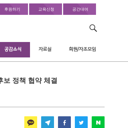
후원하기
교육신청
공간대여
검
색:
공감소식
자료실
회원/자조모임
보 정책 협약 체결