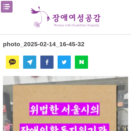
Skip
메뉴열기
to
content
photo_2025-02-14_16-45-32