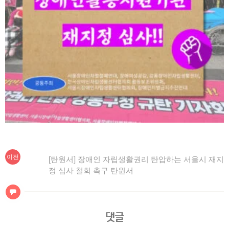
이
글
이전
[탄원서] 장애인 자립생활권리 탄압하는 서울시 재지
전
정 심사 철회 촉구 탄원서
탐
글:
색
댓글