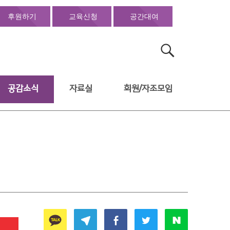
후원하기
교육신청
공간대여
검
색:
공감소식
자료실
회원/자조모임