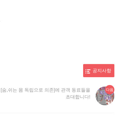
?
공지사항
다
[숨,쉬는 몸 독립으로 의존]에 관객 동료들을
다음
음
초대합니다!
글: