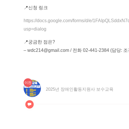
📍신청 링크
https://docs.google.com/forms/d/e/1FAIpQLSdd
usp=dialog
📍궁금한 점은?
– wdc214@gmail.com / 전화 02-441-2384 (담당: 
이
글
이전
전
2025년 장애인활동지원사 보수교육
탐
글:
색