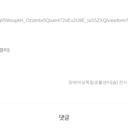
xN7qli5WsupkH_Ozztmlvi5Qoalr472oEu2G9E_laS5ZXQ/viewform
조경미)
장애여성독립생활센터[숨] 전시 
댓글