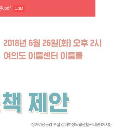
.pdf
1.3M