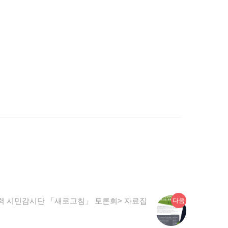
다
폭력 시민감시단 「새로고침」 토론회> 자료집
다음
음
글: