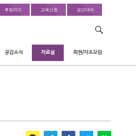
후원하기
교육신청
공간대여
검
색:
공감소식
자료실
회원/자조모임