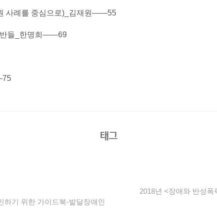
전원 사례를 중심으로)_김재원——55
기반들_한명희——69
75
태그
2018년 <장애와 반성
 고민하기 위한 가이드북-발달장애인