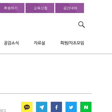
후원하기
교육신청
공간대여
검
색:
공감소식
자료실
회원/자조모임