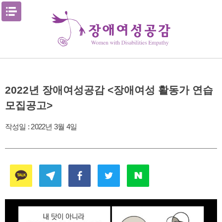
Skip
메뉴열기
to
content
2022년 장애여성공감 <장애여성 활동가 연습
모집공고>
작성일 :
2022년 3월 4일