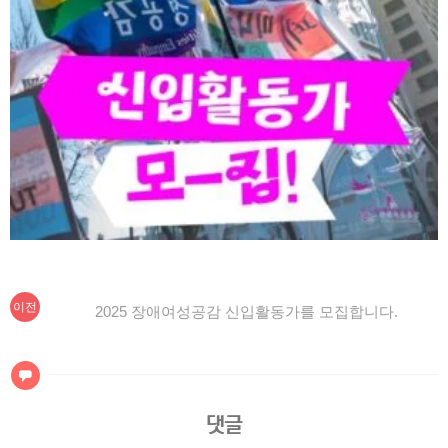
이
글
이전
2025 장애여성공감 신입활동가를 모집합니다.
전
탐
글:
색
댓글