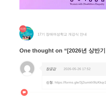
이
글
이전
전
17기 장애여성학교 개강식 안내
탐
글:
색
One thought on “
[2026년 상반
장공감
2026-05-26 17:52
신청:
https://forms.gle/3j2iumkh9tzKkqr