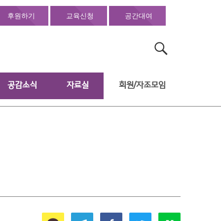
후원하기
교육신청
공간대여
검
색:
공감소식
자료실
회원/자조모임