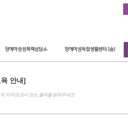
장애여성성폭력상담소
장애여성독립생활센터 [숨]
육 안내]
의 저작권 표시 또는 출처를 밝혀주세요