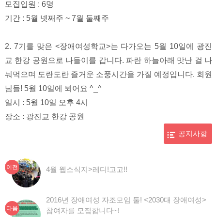
모집입원 : 6명
기간 : 5월 넷째주 ~ 7월 둘째주
2. 7기를 맞은 <장애여성학교>는 다가오는 5월 10일에 광진
교 한강 공원으로 나들이를 갑니다. 파란 하늘아래 맛난 걸 나
눠먹으며 도란도란 즐거운 소풍시간을 가질 예정입니다. 회원
님들! 5월 10일에 뵈어요 ^_^
일시 : 5월 10일 오후 4시
장소 : 광진교 한강 공원
공지사항
이
글
이전
4월 웹소식지>레디!고고!!
전
탐
글:
색
2016년 장애여성 자조모임 둘! <2030대 장애여성>
다음
참여자를 모집합니다~!