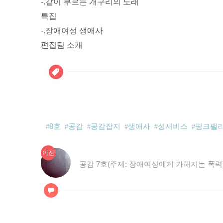
-.같이 부르는 개구리의 노래
특집
-.장애여성 생애사
편집팀 소개
8호
공감
공감잡지
생애사
성서비스
핑크팰
이
글
이전
전
공감 7호(주제: 장애여성에게 가해지는 폭력
탐
글:
색