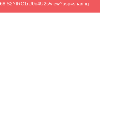
PxLn68lS2YtRC1rU0o4U2s/view?usp=sharing