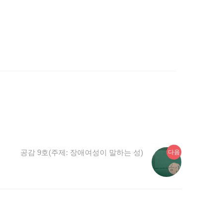
다
공감 9호(주제: 장애여성이 말하는 성)
다음
음
글: