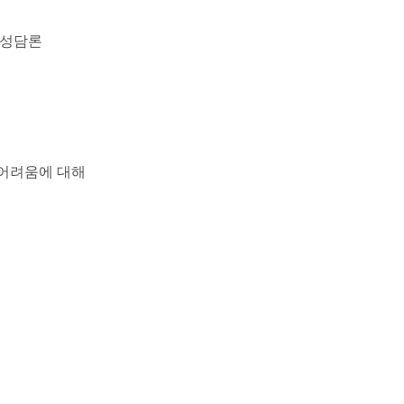
본 성담론
 어려움에 대해