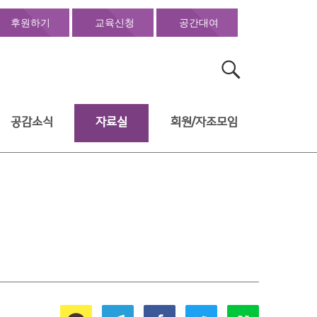
후원하기
교육신청
공간대여
검
색:
공감소식
자료실
회원/자조모임