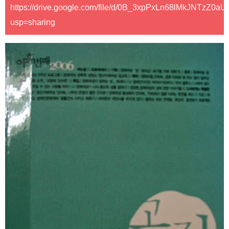
https://drive.google.com/file/d/0B_3xpPxLn68lMkJNTzZ0a
usp=sharing