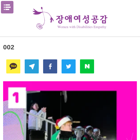
Skip
메뉴열기
to
content
002