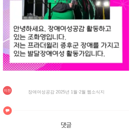
이
글
이전
장애여성공감 2025년 1월·2월 웹소식지
전
탐
글:
색
댓글