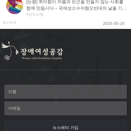
[논평] 퀴어함이 차별과 빈곤을 만들지 않는 사회를
함께 만듭시다 – 국제성소수자혐오반대의 날을 기리
며
공지사항
사무국
2016-05-16