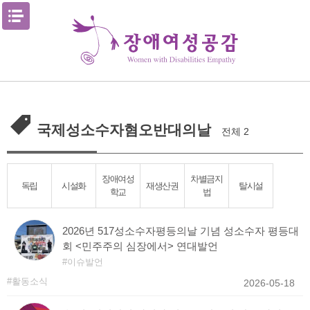
Skip
메뉴열기
to
content
국제성소수자혐오반대의날
전체 2
장애여성
차별금지
독립
시설화
재생산권
탈시설
학교
법
2026년 517성소수자평등의날 기념 성소수자 평등대
회 <민주주의 심장에서> 연대발언
이슈발언
활동소식
2026-05-18