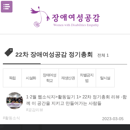
Skip
메뉴열기
to
content
22차 장애여성공감 정기총회
전체 1
장애여성
차별금지
독립
시설화
재생산권
탈시설
학교
법
1·2월 웹소식지>활동일기 1> 22차 정기총회 리뷰 -함
께 이 공간을 지키고 만들어가는 사람들
공감리뷰
활동소식
2023-03-05