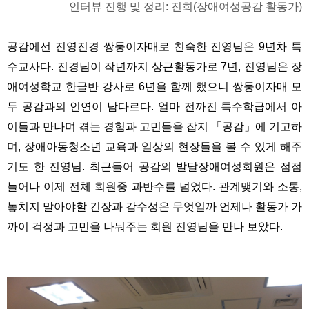
인터뷰 진행 및 정리: 진희(장애여성공감 활동가)
공감에선 진영진경 쌍둥이자매로 친숙한 진영님은 9년차 특
수교사다. 진경님이 작년까지 상근활동가로 7년, 진영님은 장
애여성학교 한글반 강사로 6년을 함께 했으니 쌍둥이자매 모
두 공감과의 인연이 남다르다. 얼마 전까진 특수학급에서 아
이들과 만나며 겪는 경험과 고민들을 잡지 「공감」에 기고하
며, 장애아동청소년 교육과 일상의 현장들을 볼 수 있게 해주
기도 한 진영님. 최근들어 공감의 발달장애여성회원은 점점
늘어나 이제 전체 회원중 과반수를 넘었다. 관계맺기와 소통,
놓치지 말아야할 긴장과 감수성은 무엇일까 언제나 활동가 가
까이 걱정과 고민을 나눠주는 회원 진영님을 만나 보았다.