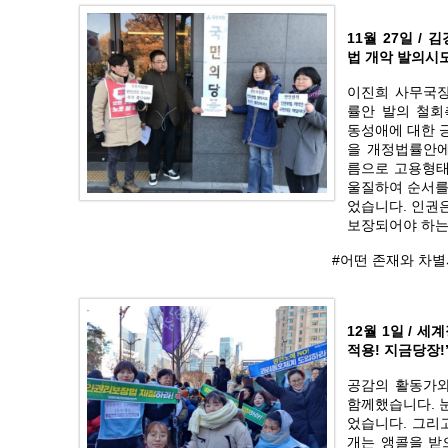
11월 27일 /
법 개악 발의시
이진희 사무국
률안 발의 철회
동성애에 대한 
을 개정법률안에
름으로 고용형태
울질하여 순서를
었습니다. 인권
보장되어야 하는
#어떤 존재와 차
12월 1일 / 
적용! 지금당장!
공감의 활동가와
함께했습니다. 
었습니다. 그리
개는 앵콜을 받