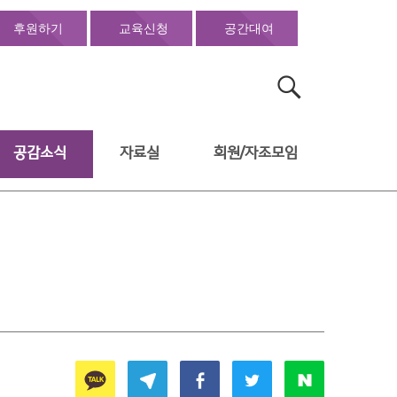
후원하기
교육신청
공간대여
검
색:
공감소식
자료실
회원/자조모임