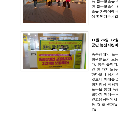
등 활동모습을 
한 활동모습이 
습을 가까이에서
상 확인해주시길
11월 26일, 
공단 농성지킴
중증장애인 노동
회원분들의 노동
다. 봉투 붙이기
안 한 가지 노동
하다보니 몸의 
않으니 미래를 
최저임금 적용제
노동을 통해 독
립하기 어려운 
인고용공단에서 
만 개 보장하라!
라!