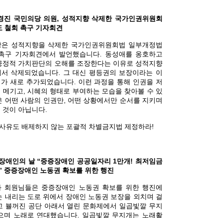
 김경진 국민의당 의원, 성적지향 삭제한 국가인권위원회
도 철회 촉구 기자회견
장은 성적지향을 삭제한 국가인권위원회법 일부개정법
촉구 기자회견에서 발언했습니다. 동성애를 옹호하고
긍정적 가치판단의 오해를 조장한다는 이유로 성적지향
서 삭제되었습니다. 그 대신 평등권의 보장이라는 이
가 새로 추가되었습니다. 이런 과정을 통해 인권을 저
 메기고, 시혜의 형태로 부여하는 모습을 찾아볼 수 있
은 어떤 사람의 인권만, 어떤 상황에서만 순서를 지키며
 것이 아닙니다.
별사유도 배제하지 않는 포괄적 차별금지법 제정하라!
세계장애인의 날 “중증장애인 공공일자리 1만개! 최저임금
” 중증장애인 노동권 확보를 위한 행진
 회원님들은 중증장애인 노동권 확보를 위한 행진에
눈 내리는 도로 위에서 장애인 노동권 보장을 외치며 걸
고 뷸꺼진 공단 아래서 열린 문화제에서 일곱빛깔 무지
으며 노래로 연대했습니다. 일곱빛깔 무지개는 노래활