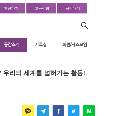
후원하기
교육신청
공간대여
검
색:
공감소식
자료실
회원/자조모임
 우리의 세계를 넓혀가는 활동!