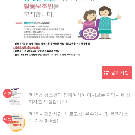
공지사항
이
글
이전
2019년 청소년과 장애여성이 다시보는 지역사회 참
전
여자를 모집합니다!
탐
글:
색
2019 시민감시단 [새로고침] 우수기사 및 블랙리스
다음
트 기사 (5,6월)
글