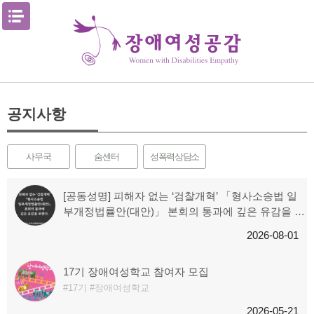
Skip
메뉴열기
to
content
공지사항
사무국
숨센터
성폭력상담소
[공동성명] 피해자 없는 ‘검찰개혁’ 「형사소송법 일
부개정법률안(대안)」 본회의 통과에 깊은 유감을 표
한다.
2026-08-01
17기 장애여성학교 참여자 모집
17기
장애여성학교
2026-05-21