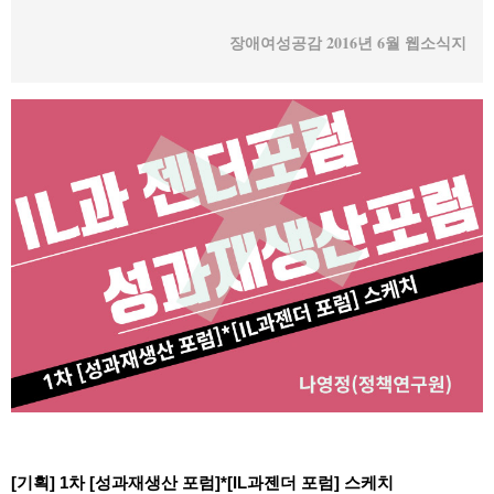
장애여성공감 2016년 6월 웹소식지
[기획] 1차 [성과재생산 포럼]*[IL과젠더 포럼] 스케치