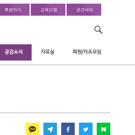
후원하기
교육신청
공간대여
검
색:
공감소식
자료실
회원/자조모임