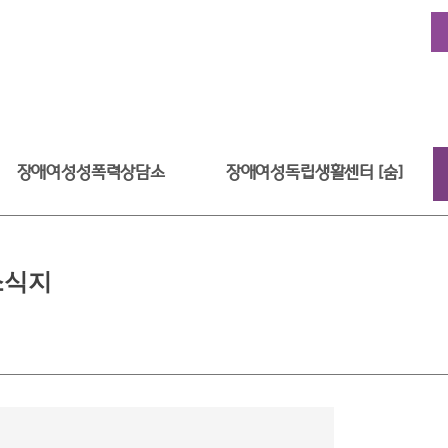
장애여성성폭력상담소
장애여성독립생활센터 [숨]
소식지