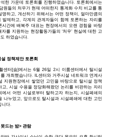
석한 가운데 토론회를 진행하였습니다. 토론회에서는
원들의 처우가 현재 어떠한지 통계화 수치 비교를 통
설명하고, 개선하기 위해서는 어떤 정책이, 얼마만큼의
 발제하고, 각계의 관계자들이 함께 토론하는 자리를
론시간에 배복주 대표는 현장에서의 오랜 경험을 바탕
해자를 지원하는 현장활동가들의 ‘처우’ 현실에 대한 고
도 하였습니다.
 탈시설 정책제안 토론회
센터[숨]에서는 6월 26일 2시 이룸센터에서 탈시설
를 개최했습니다. IL센터와 거주시설 네트워크 연계사
설 지원현장에서 쌓였던 고민을 바탕으로 탈시설 정책
하고, 시설 수용을 정당화해왔던 논리를 비판하는 자리
회에서 어떤 시설로부터 탈하고자 하는지, 시설폐쇄의
을 나누었고, 앞으로도 탈시설과 시설폐쇄에 대한 고민
입니다.
<잠 못드는 밤> 관람
악반 강사이신 쇼님이 속한 극단 목요일 오후 한시팀